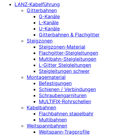
LANZ-Kabelführung
Gitterbahnen
G-Kanäle
L-Kanäle
U-Kanäle
Gitterbahnen & Flachgitter
Steigzonen
Steigzonen-Material
Flachgitter-Steigleitungen
Multibahn-Steigleitungen
L-Gitter Steigleitungen
Steigleitungen schwer
Montagematerial
Befestigungen
Schienen / Verbindungen
Schraubengarnituren
MULTIFIX-Rohrschellen
Kabelbahnen
Flachbahnen stapelbahr
Multibahnen
Weitspannbahnen
Weitspann-Tragprofile