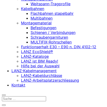
Weitspann-Tragprofile
Kabelbahnen
Flachbahnen stapelbahr
Multibahnen
Montagematerial
Befestigungen
Schienen / Verbindungen
Schraubengarnituren
MULTIFIX-Rohrschellen
Funktionserhalt E30 – E90 n. DIN 4102-12
LANZ EcoShield®
LANZ-Kataloge
LANZ ist BIM Ready!
Hilfe bei der Auswahl
LANZ-Kabelmanagement
LANZ-Kabeldurchlässe
LANZ-Arbeitsplatzerschliessung
Kontakt