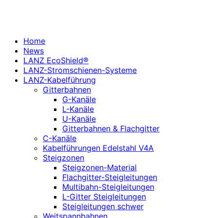
Home
News
LANZ EcoShield®
LANZ-Stromschienen-Systeme
LANZ-Kabelführung
Gitterbahnen
G-Kanäle
L-Kanäle
U-Kanäle
Gitterbahnen & Flachgitter
C-Kanäle
Kabelführungen Edelstahl V4A
Steigzonen
Steigzonen-Material
Flachgitter-Steigleitungen
Multibahn-Steigleitungen
L-Gitter Steigleitungen
Steigleitungen schwer
Weitspannbahnen