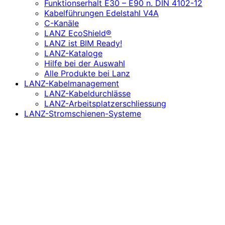
Funktionserhalt E30 – E90 n. DIN 4102-12
Kabelführungen Edelstahl V4A
C-Kanäle
LANZ EcoShield®
LANZ ist BIM Ready!
LANZ-Kataloge
Hilfe bei der Auswahl
Alle Produkte bei Lanz
LANZ-Kabelmanagement
LANZ-Kabeldurchlässe
LANZ-Arbeitsplatzerschliessung
LANZ-Stromschienen-Systeme