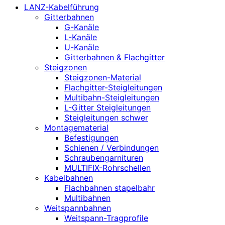
LANZ-Kabelführung
Gitterbahnen
G-Kanäle
L-Kanäle
U-Kanäle
Gitterbahnen & Flachgitter
Steigzonen
Steigzonen-Material
Flachgitter-Steigleitungen
Multibahn-Steigleitungen
L-Gitter Steigleitungen
Steigleitungen schwer
Montagematerial
Befestigungen
Schienen / Verbindungen
Schraubengarnituren
MULTIFIX-Rohrschellen
Kabelbahnen
Flachbahnen stapelbahr
Multibahnen
Weitspannbahnen
Weitspann-Tragprofile