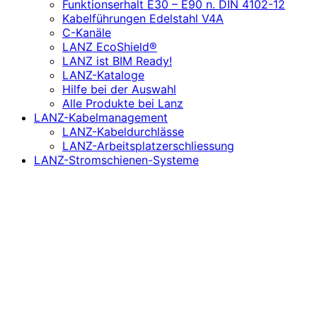
Funktionserhalt E30 – E90 n. DIN 4102-12
Kabelführungen Edelstahl V4A
C-Kanäle
LANZ EcoShield®
LANZ ist BIM Ready!
LANZ-Kataloge
Hilfe bei der Auswahl
Alle Produkte bei Lanz
LANZ-Kabelmanagement
LANZ-Kabeldurchlässe
LANZ-Arbeitsplatzerschliessung
LANZ-Stromschienen-Systeme