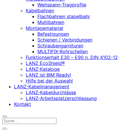
Weitspann-Tragprofile
Kabelbahnen
Flachbahnen stapelbahr
Multibahnen
Montagematerial
Befestigungen
Schienen / Verbindungen
Schraubengarnituren
MULTIFIX-Rohrschellen
Funktionserhalt E30 – E90 n. DIN 4102-12
LANZ EcoShield®
LANZ-Kataloge
LANZ ist BIM Ready!
Hilfe bei der Auswahl
LANZ-Kabelmanagement
LANZ-Kabeldurchlässe
LANZ-Arbeitsplatzerschliessung
Kontakt