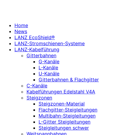
Home
News
LANZ EcoShield®
LANZ-Stromschienen-Systeme
LANZ-Kabelführung
Gitterbahnen
G-Kanäle
L-Kanäle
U-Kanäle
Gitterbahnen & Flachgitter
C-Kanäle
Kabelführungen Edelstahl V4A
Steigzonen
Steigzonen-Material
Flachgitter-Steigleitungen
Multibahn-Steigleitungen
L-Gitter Steigleitungen
Steigleitungen schwer
Weitspannbahnen