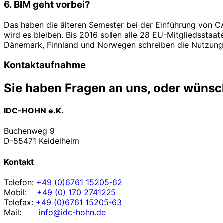
6. BIM geht vorbei?
Das haben die älteren Semester bei der Einführung von CAD 
wird es bleiben. Bis 2016 sollen alle 28 EU-Mitgliedsstaa
Dänemark, Finnland und Norwegen schreiben die Nutzung v
Kontaktaufnahme
Sie haben Fragen an uns, oder wüns
IDC-HOHN e.K.
Buchenweg 9
D-55471 Keidelheim
Kontakt
Telefon:
+49 (0)6761 15205-62
Mobil:
+49 (0) 170 2741225
Telefax:
+49 (0)6761 15205-63
Mail:
info@idc-hohn.de