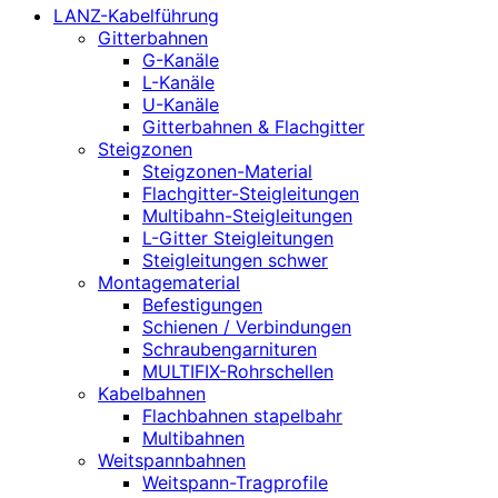
LANZ-Kabelführung
Gitterbahnen
G-Kanäle
L-Kanäle
U-Kanäle
Gitterbahnen & Flachgitter
Steigzonen
Steigzonen-Material
Flachgitter-Steigleitungen
Multibahn-Steigleitungen
L-Gitter Steigleitungen
Steigleitungen schwer
Montagematerial
Befestigungen
Schienen / Verbindungen
Schraubengarnituren
MULTIFIX-Rohrschellen
Kabelbahnen
Flachbahnen stapelbahr
Multibahnen
Weitspannbahnen
Weitspann-Tragprofile