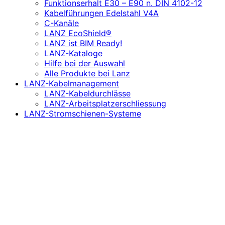
Funktionserhalt E30 – E90 n. DIN 4102-12
Kabelführungen Edelstahl V4A
C-Kanäle
LANZ EcoShield®
LANZ ist BIM Ready!
LANZ-Kataloge
Hilfe bei der Auswahl
Alle Produkte bei Lanz
LANZ-Kabelmanagement
LANZ-Kabeldurchlässe
LANZ-Arbeitsplatzerschliessung
LANZ-Stromschienen-Systeme