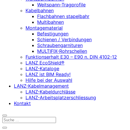
Weitspann-Tragprofile
Kabelbahnen
Flachbahnen stapelbahr
Multibahnen
Montagematerial
Befestigungen
Schienen / Verbindungen
Schraubengarnituren
MULTIFIX-Rohrschellen
Funktionserhalt E30 – E90 n. DIN 4102-12
LANZ EcoShield®
LANZ-Kataloge
LANZ ist BIM Ready!
Hilfe bei der Auswahl
LANZ-Kabelmanagement
LANZ-Kabeldurchlässe
LANZ-Arbeitsplatzerschliessung
Kontakt