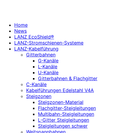
Home
News
LANZ EcoShield®
LANZ-Stromschienen-Systeme
LANZ-Kabelführung
Gitterbahnen
G-Kanäle
L-Kanäle
U-Kanäle
Gitterbahnen & Flachgitter
C-Kanäle
Kabelführungen Edelstahl V4A
Steigzonen
Steigzonen-Material
Flachgitter-Steigleitungen
Multibahn-Steigleitungen
L-Gitter Steigleitungen
Steigleitungen schwer
Weitspannbahnen