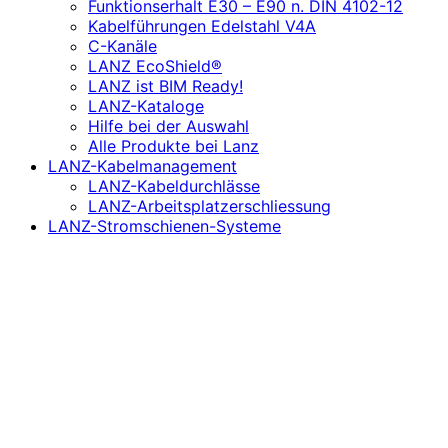
Funktionserhalt E30 – E90 n. DIN 4102-12
Kabelführungen Edelstahl V4A
C-Kanäle
LANZ EcoShield®
LANZ ist BIM Ready!
LANZ-Kataloge
Hilfe bei der Auswahl
Alle Produkte bei Lanz
LANZ-Kabelmanagement
LANZ-Kabeldurchlässe
LANZ-Arbeitsplatzerschliessung
LANZ-Stromschienen-Systeme