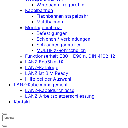
Weitspann-Tragprofile
Kabelbahnen
Flachbahnen stapelbahr
Multibahnen
Montagematerial
Befestigungen
Schienen / Verbindungen
Schraubengarnituren
MULTIFIX-Rohrschellen
Funktionserhalt E30 – E90 n. DIN 4102-12
LANZ EcoShield®
LANZ-Kataloge
LANZ ist BIM Ready!
Hilfe bei der Auswahl
LANZ-Kabelmanagement
LANZ-Kabeldurchlässe
LANZ-Arbeitsplatzerschliessung
Kontakt