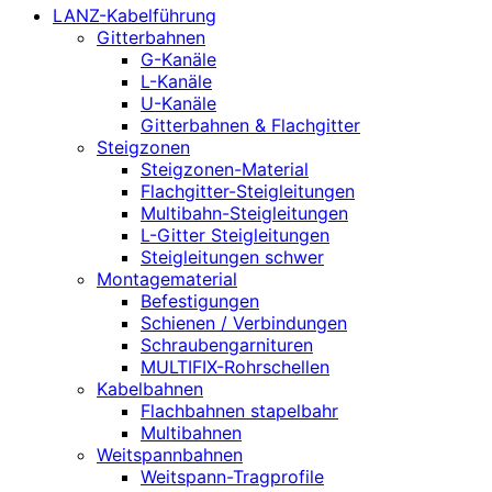
LANZ-Kabelführung
Gitterbahnen
G-Kanäle
L-Kanäle
U-Kanäle
Gitterbahnen & Flachgitter
Steigzonen
Steigzonen-Material
Flachgitter-Steigleitungen
Multibahn-Steigleitungen
L-Gitter Steigleitungen
Steigleitungen schwer
Montagematerial
Befestigungen
Schienen / Verbindungen
Schraubengarnituren
MULTIFIX-Rohrschellen
Kabelbahnen
Flachbahnen stapelbahr
Multibahnen
Weitspannbahnen
Weitspann-Tragprofile