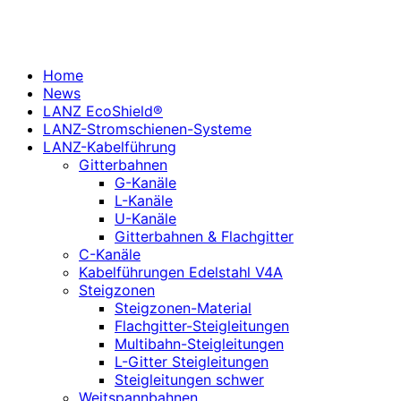
Home
News
LANZ EcoShield®
LANZ-Stromschienen-Systeme
LANZ-Kabelführung
Gitterbahnen
G-Kanäle
L-Kanäle
U-Kanäle
Gitterbahnen & Flachgitter
C-Kanäle
Kabelführungen Edelstahl V4A
Steigzonen
Steigzonen-Material
Flachgitter-Steigleitungen
Multibahn-Steigleitungen
L-Gitter Steigleitungen
Steigleitungen schwer
Weitspannbahnen