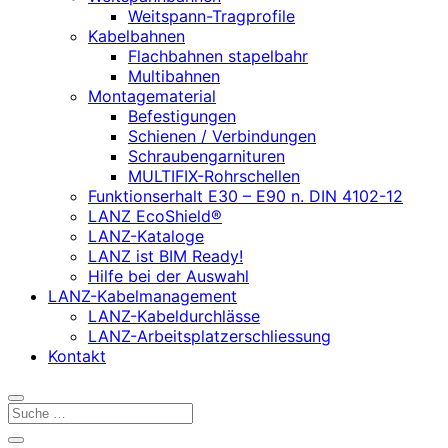
Weitspann-Tragprofile
Kabelbahnen
Flachbahnen stapelbahr
Multibahnen
Montagematerial
Befestigungen
Schienen / Verbindungen
Schraubengarnituren
MULTIFIX-Rohrschellen
Funktionserhalt E30 – E90 n. DIN 4102-12
LANZ EcoShield®
LANZ-Kataloge
LANZ ist BIM Ready!
Hilfe bei der Auswahl
LANZ-Kabelmanagement
LANZ-Kabeldurchlässe
LANZ-Arbeitsplatzerschliessung
Kontakt