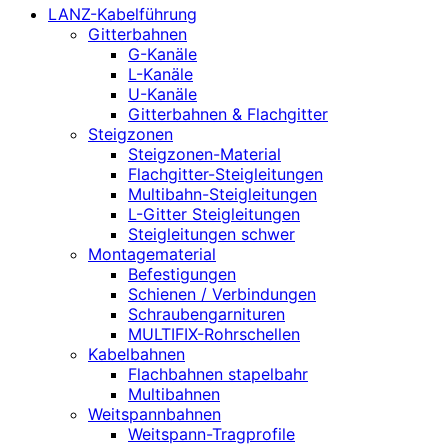
LANZ-Kabelführung
Gitterbahnen
G-Kanäle
L-Kanäle
U-Kanäle
Gitterbahnen & Flachgitter
Steigzonen
Steigzonen-Material
Flachgitter-Steigleitungen
Multibahn-Steigleitungen
L-Gitter Steigleitungen
Steigleitungen schwer
Montagematerial
Befestigungen
Schienen / Verbindungen
Schraubengarnituren
MULTIFIX-Rohrschellen
Kabelbahnen
Flachbahnen stapelbahr
Multibahnen
Weitspannbahnen
Weitspann-Tragprofile