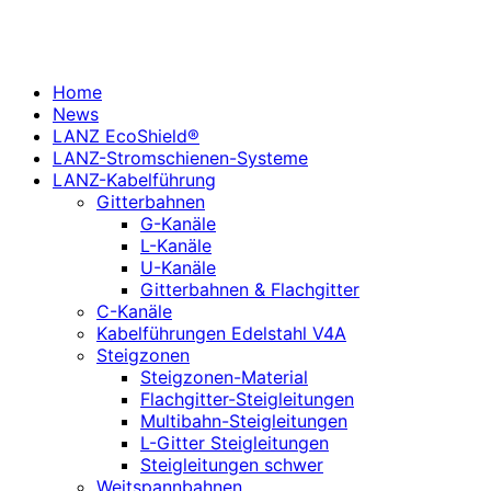
Home
News
LANZ EcoShield®
LANZ-Stromschienen-Systeme
LANZ-Kabelführung
Gitterbahnen
G-Kanäle
L-Kanäle
U-Kanäle
Gitterbahnen & Flachgitter
C-Kanäle
Kabelführungen Edelstahl V4A
Steigzonen
Steigzonen-Material
Flachgitter-Steigleitungen
Multibahn-Steigleitungen
L-Gitter Steigleitungen
Steigleitungen schwer
Weitspannbahnen