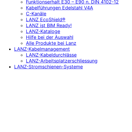
Funktionserhalt E30 – E90 n. DIN 4102-12
Kabelführungen Edelstahl V4A
C-Kanäle
LANZ EcoShield®
LANZ ist BIM Ready!
LANZ-Kataloge
Hilfe bei der Auswahl
Alle Produkte bei Lanz
LANZ-Kabelmanagement
LANZ-Kabeldurchlässe
LANZ-Arbeitsplatzerschliessung
LANZ-Stromschienen-Systeme