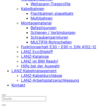
Weitspann-Tragprofile
Kabelbahnen
Flachbahnen stapelbahr
Multibahnen
Montagematerial
Befestigungen
Schienen / Verbindungen
Schraubengarnituren
MULTIFIX-Rohrschellen
Funktionserhalt E30 – E90 n. DIN 4102-12
LANZ EcoShield®
LANZ-Kataloge
LANZ ist BIM Ready!
Hilfe bei der Auswahl
LANZ-Kabelmanagement
LANZ-Kabeldurchlässe
LANZ-Arbeitsplatzerschliessung
Kontakt