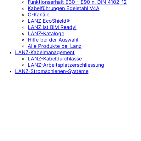
Funktionserhalt E30 – E90 n. DIN 4102-12
Kabelführungen Edelstahl V4A
C-Kanäle
LANZ EcoShield®
LANZ ist BIM Ready!
LANZ-Kataloge
Hilfe bei der Auswahl
Alle Produkte bei Lanz
LANZ-Kabelmanagement
LANZ-Kabeldurchlässe
LANZ-Arbeitsplatzerschliessung
LANZ-Stromschienen-Systeme