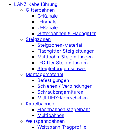
LANZ-Kabelführung
Gitterbahnen
G-Kanäle
L-Kanäle
U-Kanäle
Gitterbahnen & Flachgitter
Steigzonen
Steigzonen-Material
Flachgitter-Steigleitungen
Multibahn-Steigleitungen
L-Gitter Steigleitungen
Steigleitungen schwer
Montagematerial
Befestigungen
Schienen / Verbindungen
Schraubengarnituren
MULTIFIX-Rohrschellen
Kabelbahnen
Flachbahnen stapelbahr
Multibahnen
Weitspannbahnen
Weitspann-Tragprofile