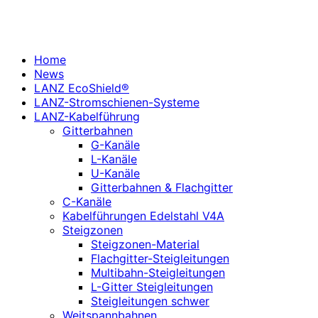
Home
News
LANZ EcoShield®
LANZ-Stromschienen-Systeme
LANZ-Kabelführung
Gitterbahnen
G-Kanäle
L-Kanäle
U-Kanäle
Gitterbahnen & Flachgitter
C-Kanäle
Kabelführungen Edelstahl V4A
Steigzonen
Steigzonen-Material
Flachgitter-Steigleitungen
Multibahn-Steigleitungen
L-Gitter Steigleitungen
Steigleitungen schwer
Weitspannbahnen